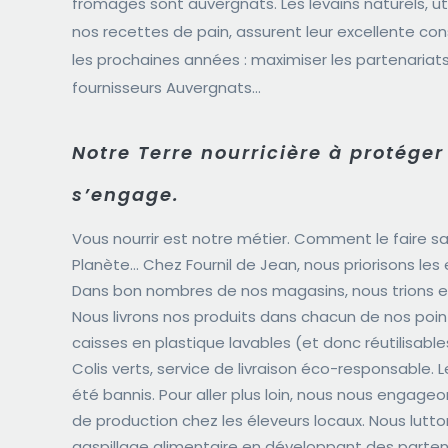
fromages sont auvergnats. Les levains naturels, u
nos recettes de pain, assurent leur excellente con
les prochaines années : maximiser les partenariat
fournisseurs Auvergnats…
Notre Terre nourricière à protéger
s’engage.
Vous nourrir est notre métier. Comment le faire s
Planète… Chez Fournil de Jean, nous priorisons les
Dans bon nombres de nos magasins, nous trions et
Nous livrons nos produits dans chacun de nos poi
caisses en plastique lavables (et donc réutilisabl
Colis verts, service de livraison éco-responsable. 
été bannis. Pour aller plus loin, nous nous engage
de production chez les éleveurs locaux. Nous lutto
gaspillage alimentaire en développant des parten