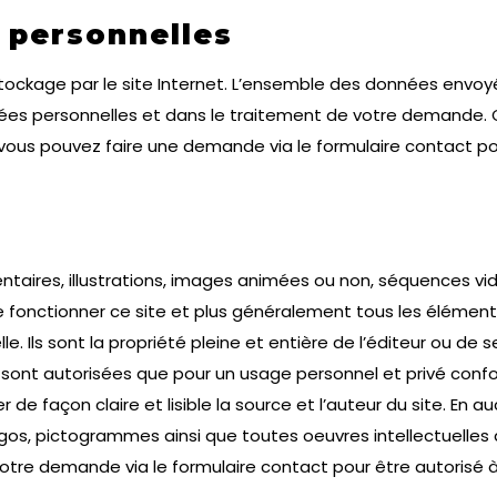
 personnelles
tockage par le site Internet. L’ensemble des données envoyée
es personnelles et dans le traitement de votre demande. 
 vous pouvez faire une demande via le formulaire contact 
aires, illustrations, images animées ou non, séquences vidé
re fonctionner ce site et plus généralement tous les éléments
uelle. Ils sont la propriété pleine et entière de l’éditeur ou d
e sont autorisées que pour un usage personnel et privé conf
 de façon claire et lisible la source et l’auteur du site. En 
ogos, pictogrammes ainsi que toutes oeuvres intellectuelles d
r votre demande via le formulaire contact pour être autorisé à 